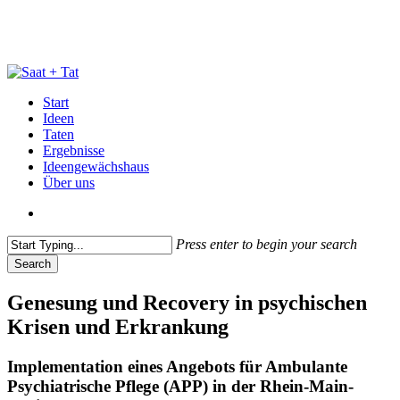
Skip
to
main
content
search
Menu
Start
Ideen
Taten
Ergebnisse
Ideengewächshaus
Über uns
search
Press enter to begin your search
Search
Close
Search
Genesung und Recovery in psychischen
Krisen und Erkrankung
Implementation eines Angebots für Ambulante
Psychiatrische Pflege (APP) in der Rhein-Main-